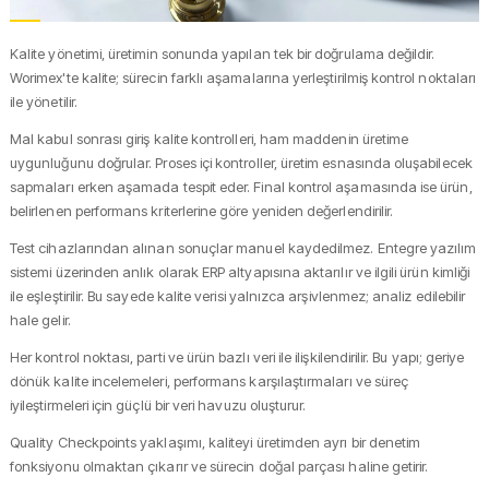
Kalite yönetimi, üretimin sonunda yapılan tek bir doğrulama değildir.
Worimex'te kalite; sürecin farklı aşamalarına yerleştirilmiş kontrol noktaları
ile yönetilir.
Mal kabul sonrası giriş kalite kontrolleri, ham maddenin üretime
uygunluğunu doğrular. Proses içi kontroller, üretim esnasında oluşabilecek
sapmaları erken aşamada tespit eder. Final kontrol aşamasında ise ürün,
belirlenen performans kriterlerine göre yeniden değerlendirilir.
Test cihazlarından alınan sonuçlar manuel kaydedilmez. Entegre yazılım
sistemi üzerinden anlık olarak ERP altyapısına aktarılır ve ilgili ürün kimliği
ile eşleştirilir. Bu sayede kalite verisi yalnızca arşivlenmez; analiz edilebilir
hale gelir.
Her kontrol noktası, parti ve ürün bazlı veri ile ilişkilendirilir. Bu yapı; geriye
dönük kalite incelemeleri, performans karşılaştırmaları ve süreç
iyileştirmeleri için güçlü bir veri havuzu oluşturur.
Quality Checkpoints yaklaşımı, kaliteyi üretimden ayrı bir denetim
fonksiyonu olmaktan çıkarır ve sürecin doğal parçası haline getirir.