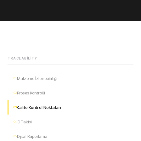
TRACEABILITY
Malzeme İzlenebilirliği
01
Proses Kontrolü
02
Kalite Kontrol Noktaları
03
ID Takibi
04
Dijital Raporlama
05