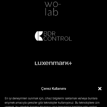
Çerez Kullanımı
En iyi deneyimleri sunmak için, cihaz bilgilerini saklamak ve/veya bunlara
erişmek amacıyla çerezler gibi teknolojiler kullanıyoruz. Bu teknolojilere izin
Gizlilik Politikası
Yasal Uyarı
Kullanım Koşulları
Çerez Politikası
vermek, bu sitedeki tarama davranışı veya benzersiz kimlikler gibi verileri