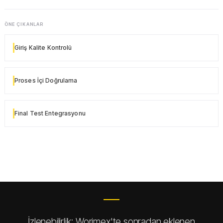
ÖNE ÇIKANLAR
Giriş Kalite Kontrolü
Proses İçi Doğrulama
Final Test Entegrasyonu
İzlenebilirlik; Worimex'te sonradan eklenen