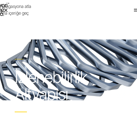
Navigasyona atla
WORIMEX
Ana içeriğe geç
Şirket
→
Yetkinlikler
Satış
CAPABILITIES
İzlenebilirlik
Markalar
Dökümantasyon
Altyapısı
Sürdürülebilirlik
Ham maddeden sevkiyata uzanan uçtan uca
dijital kimlik ve veriyle yönetilen üretim.