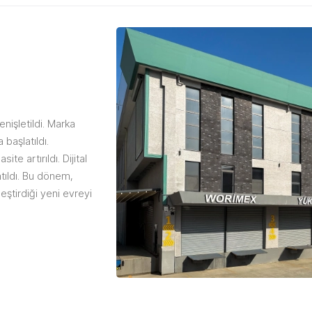
nişletildi. Marka
başlatıldı.
e artırıldı. Dijital
atıldı. Bu dönem,
leştirdiği yeni evreyi