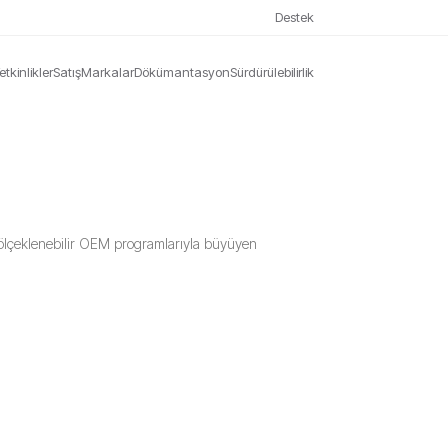
Destek
etkinlikler
Satış
Markalar
Dökümantasyon
Sürdürülebilirlik
l ölçeklenebilir OEM programlarıyla büyüyen