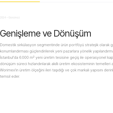
2024 – Günümüz
Genişleme ve Dönüşüm
Domestik sirkülasyon segmentinde ürün portföyü stratejik olarak ge
konumlandırması güçlendirilerek yeni pazarlara yönelik yapılandırma 
İstanbul'da 6.000 m² yeni üretim tesisine geçiş ile operasyonel kapasit
dönüşüm süreci hızlandırılarak akıllı üretim ekosisteminin temelleri 
Worimex'in üretim ölçeğini ileri taşıdığı ve çok markalı yapısını derin
temsil eder.