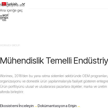
Turkish
Navigasyona atla
Ana içeriğe geç
English
WORIMEX GROUP
Mühendislik Temelli Endüstri
Worimex, 2018’den bu yana ısıtma sistemleri sektöründe OEM programları,
organizasyonu ve domestik ürün yapılanmalarıyla faaliyet gösteren entegre b
Ürün portföyünü ulusal ve uluslararası pazarlara ölçekler; marka ve üretim
altında birleştirir.
Ekosistemi İnceleyin
→
Dokümantasyona Erişin
→