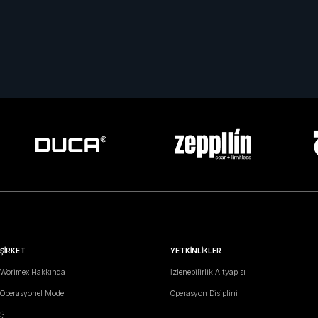
ŞİRKET
YETKİNLİKLER
Worimex Hakkında
İzlenebilirlik Altyapısı
Operasyonel Model
Operasyon Disiplini
Şirket Yolculuğu
Kalite