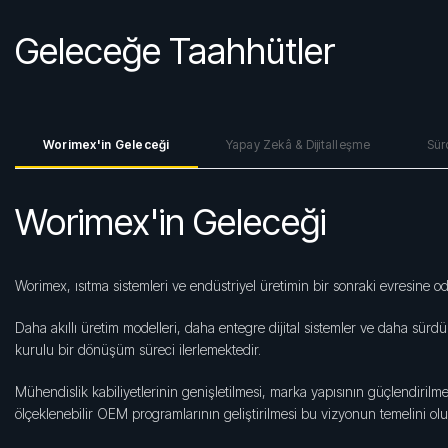
Geleceğe Taahhütler
Worimex'in Geleceği
Yapay Zekâ & Dijitalleşme
Sür
Worimex'in Geleceği
Worimex, ısıtma sistemleri ve endüstriyel üretimin bir sonraki evresine o
Daha akıllı üretim modelleri, daha entegre dijital sistemler ve daha sürdür
kurulu bir dönüşüm süreci ilerlemektedir.
Mühendislik kabiliyetlerinin genişletilmesi, marka yapısının güçlendirilme
ölçeklenebilir OEM programlarının geliştirilmesi bu vizyonun temelini olu