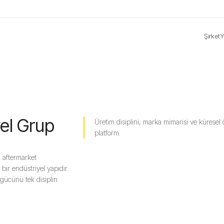
Şirket
Y
yel Grup
Üretim disiplini, marka mimarisi ve kürese
platform.
 aftermarket
ir endüstriyel yapıdır.
 gücünü tek disiplin