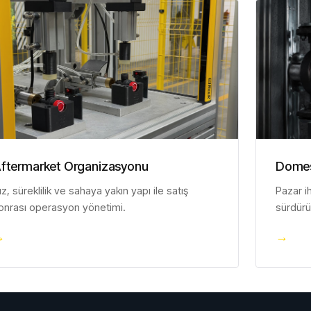
ftermarket Organizasyonu
Domes
ız, süreklilik ve sahaya yakın yapı ile satış
Pazar i
onrası operasyon yönetimi.
sürdürü
→
→