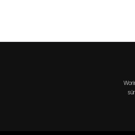
Wori
sür