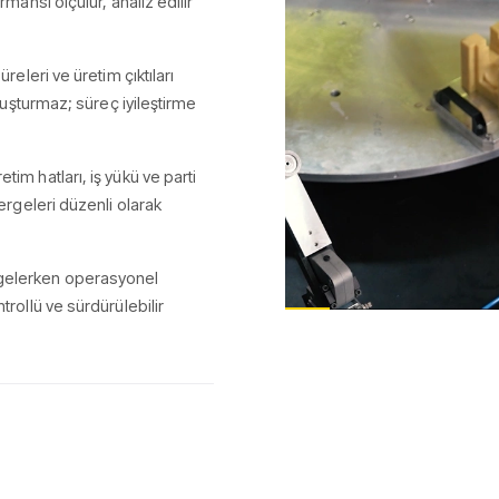
rmansı ölçülür, analiz edilir
releri ve üretim çıktıları
oluşturmaz; süreç iyileştirme
tim hatları, iş yükü ve parti
tergeleri düzenli olarak
ngelerken operasyonel
trollü ve sürdürülebilir