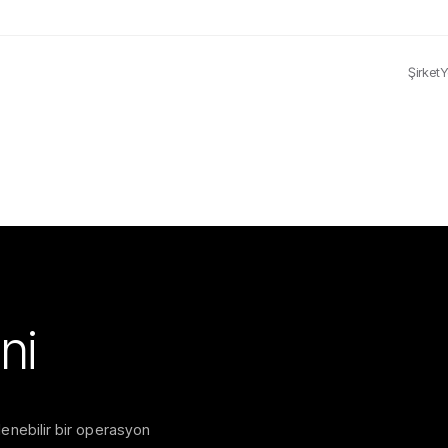
Şirket
Y
ni
klenebilir bir operasyon