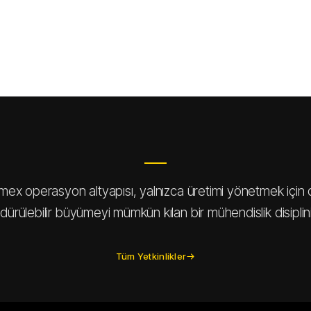
mex operasyon altyapısı, yalnızca üretimi yönetmek için d
dürülebilir büyümeyi mümkün kılan bir mühendislik disiplini
Tüm Yetkinlikler