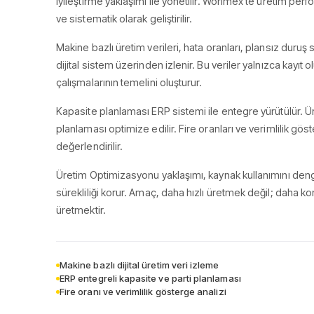
iyileştirme yaklaşımı ile yönetilir. Worimex'te üretim perfo
ve sistematik olarak geliştirilir.
Makine bazlı üretim verileri, hata oranları, plansız duruş sü
dijital sistem üzerinden izlenir. Bu veriler yalnızca kayıt 
çalışmalarının temelini oluşturur.
Kapasite planlaması ERP sistemi ile entegre yürütülür. Üre
planlaması optimize edilir. Fire oranları ve verimlilik gös
değerlendirilir.
Üretim Optimizasyonu yaklaşımı, kaynak kullanımını de
sürekliliği korur. Amaç, daha hızlı üretmek değil; daha kon
üretmektir.
Makine bazlı dijital üretim veri izleme
ERP entegreli kapasite ve parti planlaması
Fire oranı ve verimlilik gösterge analizi