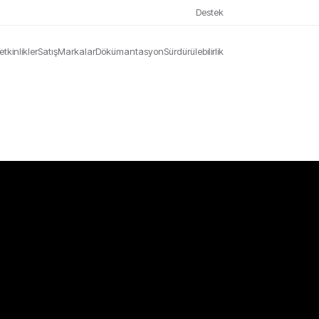
Destek
etkinlikler
Satış
Markalar
Dökümantasyon
Sürdürülebilirlik