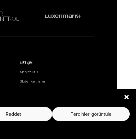
İLETİŞİM
Merkez Ofis
Global Partnerler
Satış Ağı
Partner Olun
İletişim Formu
Reddet
Tercihleri görüntüle