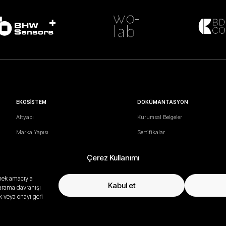
EKOSİSTEM
DÖKÜMANTASYON
Altyapı
Kurumsal Belgeler
Marka Yapısı
Sertifikalar
İş Ortaklıkları
Test Raporları
Çerez Kullanımı
Müşteriler
Kataloglar
Satış Ofisleri
Sunumlar
şmek amacıyla
Kabul et
 tarama davranışı
İndirme Merkezi
k veya onayı geri