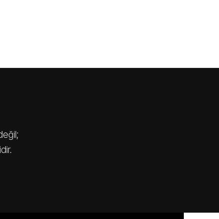
eğil;
dir.