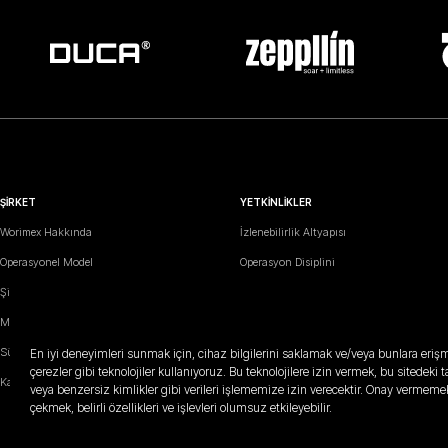
ŞİRKET
YETKİNLİKLER
Worimex Hakkında
İzlenebilirlik Altyapısı
Operasyonel Model
Operasyon Disiplini
Şirket Yolculuğu
Kalite
Markalar
Workflow
Sürdürülebilirlik
En iyi deneyimleri sunmak için, cihaz bilgilerini saklamak ve/veya bunlara eri
çerezler gibi teknolojiler kullanıyoruz. Bu teknolojilere izin vermek, bu sitedeki
Kariyer
veya benzersiz kimlikler gibi verileri işlememize izin verecektir. Onay vermeme
çekmek, belirli özellikleri ve işlevleri olumsuz etkileyebilir.