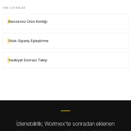
ÖNE ÇIKANLAR
Benzersiz Ürün Kimliği
Stok-Sipariş Eşleştirme
Sevkiyat Sonrası Takip
İzlenebilirlik; Worimex'te sonradan eklenen