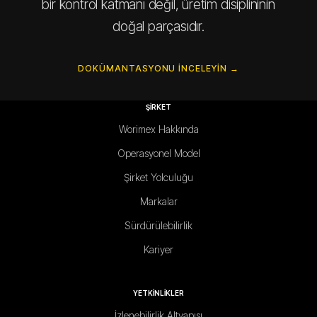
bir kontrol katmanı değil, üretim disiplininin
doğal parçasıdır.
DOKÜMANTASYONU INCELEYIN →
ŞİRKET
Worimex Hakkında
Operasyonel Model
Şirket Yolculuğu
Markalar
Sürdürülebilirlik
Kariyer
YETKİNLİKLER
İzlenebilirlik Altyapısı