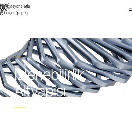
Navigasyona atla
WORIMEX
Ana içeriğe geç
Şirket
→
Yetkinlikler
Satış
CAPABILITIES
İzlenebilirlik
Markalar
Dökümantasyon
Altyapısı
Sürdürülebilirlik
Ham maddeden sevkiyata uzanan uçtan uca
dijital kimlik ve veriyle yönetilen üretim.