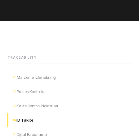
TRACEABILITY
Malzeme İzlenebilirliği
01
Proses Kontrolü
02
Kalite Kontrol Noktaları
03
ID Takibi
04
Dijital Raporlama
05