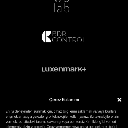
Çerez Kullanımı
En iyi deneyimleri sunmak için, cihaz bilgilerini saklamak ve/veya bunlara
erişmek amacıyla çerezler gibi teknolojiler kullanıyoruz. Bu teknolojilere izin
Gizlilik Politikası
Yasal Uyarı
Kullanım Koşulları
Çerez Politikası
vermek, bu sitedeki tarama davranışı veya benzersiz kimlikler gibi verileri
işlememize izin verecektir. Onay vermemek veya onayı geri çekmek, belirli