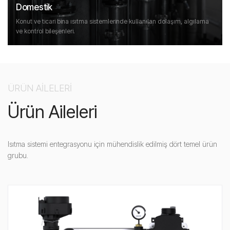
Domestik
Konut ve ticari bina ısıtma sistemlerinde kullanılan dolaşım, algılama
ve kontrol bileşenleri.
ÜRÜN AİLELERİ
Ürün Aileleri
Isıtma sistemi entegrasyonu için mühendislik edilmiş dört temel ürün
grubu.