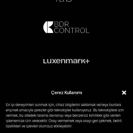
Çerez Kullanımı
En iyi deneyimleri sunmak için, cihaz bilgilerini saklamak ve/veya bunlara
erişmek amacıyla çerezler gibi teknolojiler kullanıyoruz. Bu teknolojilere izin
Gizlilik Politikası
Yasal Uyarı
Kullanım Koşulları
Çerez Politikası
vermek, bu sitedeki tarama davranışı veya benzersiz kimlikler gibi verileri
işlememize izin verecektir. Onay vermemek veya onayı geri çekmek, belirli
özellikleri ve işlevleri olumsuz etkileyebilir.