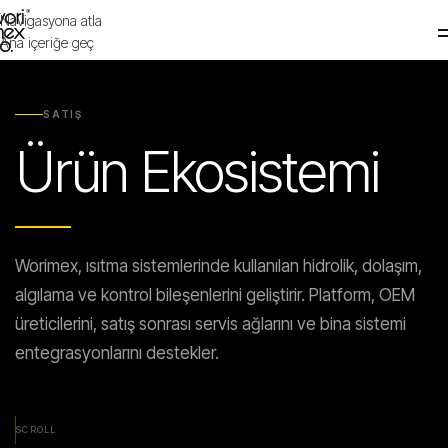
Navigasyona atla
WORIMEX
Ana içeriğe geç
Şirket
→
SATIŞ
Ürün Ekosistemi
Yetkinlikler
Satış
Markalar
Worimex, ısıtma sistemlerinde kullanılan hidrolik, dolaşım,
Dökümantasyon
algılama ve kontrol bileşenlerini geliştirir. Platform, OEM
Sürdürülebilirlik
üreticilerini, satış sonrası servis ağlarını ve bina sistemi
entegrasyonlarını destekler.
SCROLL