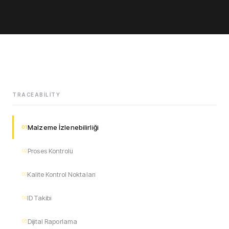
TRACEABILITY
Malzeme İzlenebilirliği
01
Proses Kontrolü
02
Kalite Kontrol Noktaları
03
ID Takibi
04
Dijital Raporlama
05