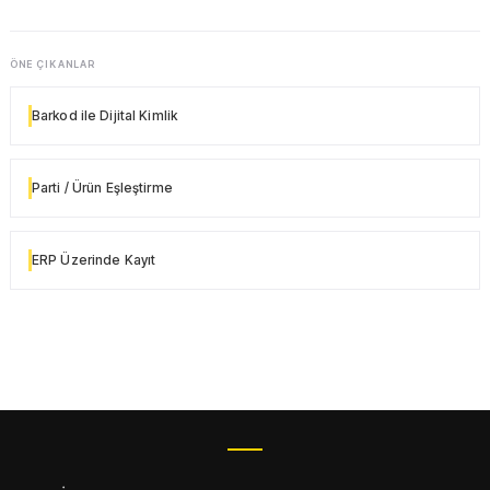
ÖNE ÇIKANLAR
Barkod ile Dijital Kimlik
Parti / Ürün Eşleştirme
ERP Üzerinde Kayıt