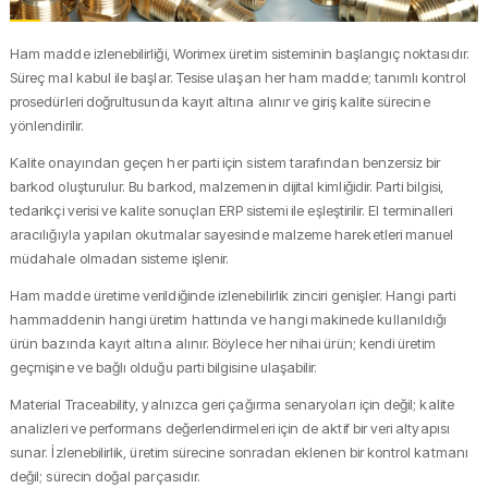
Ham madde izlenebilirliği, Worimex üretim sisteminin başlangıç noktasıdır.
Süreç mal kabul ile başlar. Tesise ulaşan her ham madde; tanımlı kontrol
prosedürleri doğrultusunda kayıt altına alınır ve giriş kalite sürecine
yönlendirilir.
Kalite onayından geçen her parti için sistem tarafından benzersiz bir
barkod oluşturulur. Bu barkod, malzemenin dijital kimliğidir. Parti bilgisi,
tedarikçi verisi ve kalite sonuçları ERP sistemi ile eşleştirilir. El terminalleri
aracılığıyla yapılan okutmalar sayesinde malzeme hareketleri manuel
müdahale olmadan sisteme işlenir.
Ham madde üretime verildiğinde izlenebilirlik zinciri genişler. Hangi parti
hammaddenin hangi üretim hattında ve hangi makinede kullanıldığı
ürün bazında kayıt altına alınır. Böylece her nihai ürün; kendi üretim
geçmişine ve bağlı olduğu parti bilgisine ulaşabilir.
Material Traceability, yalnızca geri çağırma senaryoları için değil; kalite
analizleri ve performans değerlendirmeleri için de aktif bir veri altyapısı
sunar. İzlenebilirlik, üretim sürecine sonradan eklenen bir kontrol katmanı
değil; sürecin doğal parçasıdır.