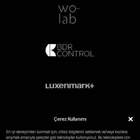
Çerez Kullanımı
En iyi deneyimleri sunmak için, cihaz bilgilerini saklamak ve/veya bunlara
erişmek amacıyla çerezler gibi teknolojiler kullanıyoruz. Bu teknolojilere izin
Gizlilik Politikası
Yasal Uyarı
Kullanım Koşulları
Çerez Politikası