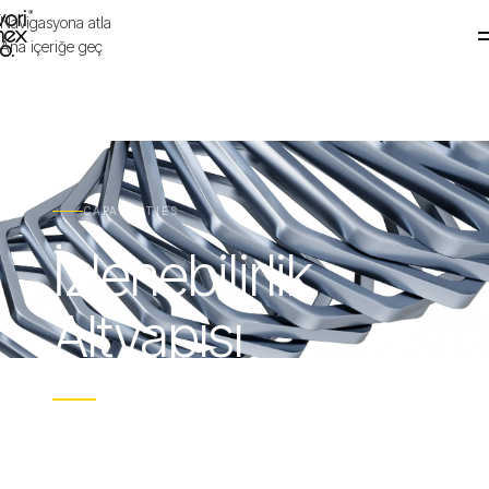
Navigasyona atla
WORIMEX
Ana içeriğe geç
Şirket
→
Yetkinlikler
Satış
CAPABILITIES
İzlenebilirlik
Markalar
Dökümantasyon
Altyapısı
Sürdürülebilirlik
Ham maddeden sevkiyata uzanan uçtan uca
dijital kimlik ve veriyle yönetilen üretim.